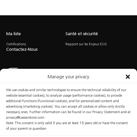
Ma liste
Santé et sécurité
Certifications
Rapport sur les Enjeux ESG
Contactez-Nous
Manage your privacy
We use cookies and similar technologies to ensure the technical reliability of our
website (essential cookies), to analyze usage (performance cookies), to provide
Conditions
Politique en Matière
Politique de
Manage
D’utilisation
de Cookies
Confidentialité
Consent
additional functions (functional cookies), and for personalized content and
advertising (marketing cookies). You can accept all cookies or allow only strictly
necessary ones. Further information can be found in our Privacy Statement and at
privacy@caesarstone.com.
Note: This consent is only valid if you are at least 16 years old or have the consent
© Caesarstone, 2025. Tous droits réservés.
of your parent or guardian
Le contenu de ce site Web ne constitue pas les données définitives sur les aspects professionnels
et ceux de santé et sécurité que vous devriez connaître et mettre en œuvre dans votre