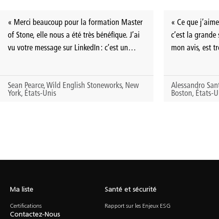
« Merci beaucoup pour la formation Master
« Ce que j’aime
of Stone, elle nous a été très bénéfique. J’ai
c’est la grande 
vu votre message sur LinkedIn : c’est un
mon avis, est tr
honneur pour nous d’être reconnus par une
»
entreprise aussi prestigieuse. »
Sean Pearce, Wild English Stoneworks, New
Alessandro Sant
York, États-Unis
Boston, États-U
Ma liste
Santé et sécurité
Certifications
Rapport sur les Enjeux ESG
Contactez-Nous