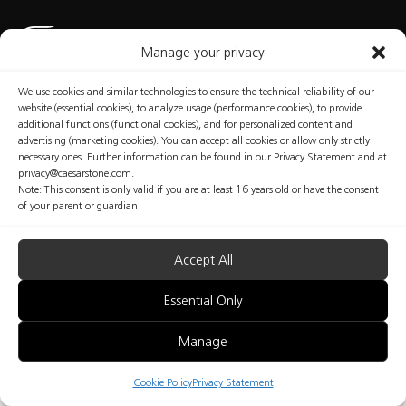
Manage your privacy
We use cookies and similar technologies to ensure the technical reliability of our
website (essential cookies), to analyze usage (performance cookies), to provide
Conditions
Politique en Matière
Politique de
Manage
D’utilisation
de Cookies
Confidentialité
Consent
additional functions (functional cookies), and for personalized content and
advertising (marketing cookies). You can accept all cookies or allow only strictly
necessary ones. Further information can be found in our Privacy Statement and at
privacy@caesarstone.com.
Note: This consent is only valid if you are at least 16 years old or have the consent
© Caesarstone, 2025. Tous droits réservés.
of your parent or guardian
Le contenu de ce site Web ne constitue pas les données définitives sur les aspects professionnels
et ceux de santé et sécurité que vous devriez connaître et mettre en œuvre dans votre
établissement. Caesarstone ne donne aucune garantie quant à la qualité et à la suffisance des
mesures de sécurité présentées sur ce site. Les fabricants sont entièrement responsables de la
Accept All
santé et de la sécurité de leurs travailleurs. Le contenu de ce site Web ne peut en aucun cas
être considéré comme un avis professionnel, médical, juridique, de santé ou de sécurité, ni
comme une interprétation d’une loi, d’un règlement ou d’une norme applicable, et ne
Essential Only
remplace aucunement une consultation avec un professionnel de la santé et de la sécurité.
Manage
Cookie Policy
Privacy Statement