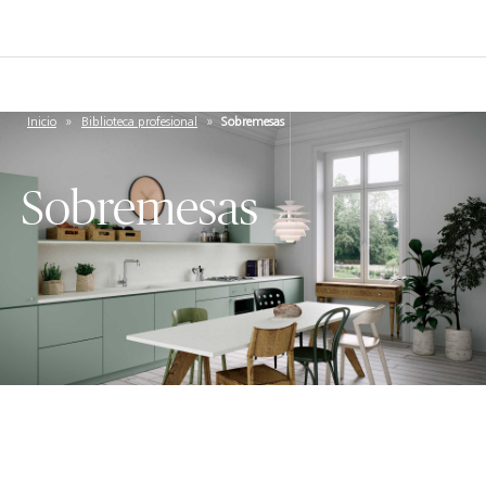
Inicio
»
Biblioteca profesional
»
Sobremesas
Sobremesas