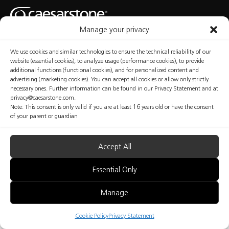
Manage your privacy
We use cookies and similar technologies to ensure the technical reliability of our
Política de
Política de
Condiciones de
Manage
Privacidad
Cookies
Uso
Consent
website (essential cookies), to analyze usage (performance cookies), to provide
additional functions (functional cookies), and for personalized content and
advertising (marketing cookies). You can accept all cookies or allow only strictly
necessary ones. Further information can be found in our Privacy Statement and at
privacy@caesarstone.com.
Copyright © Caesarstone 2025 Todos los derechos reservados.
Note: This consent is only valid if you are at least 16 years old or have the consent
Los contenidos abordados en este sitio web no implican información concluyente disponible en
of your parent or guardian
relación a los problemas profesionales y de salud y seguridad con los que debe estar
familiarizado e implementar en su organización. Caesarstone no ofrece ninguna garantía con
respecto a la calidad de las medidas de seguridad presentadas en este sitio web ni a su
suficiencia. Los fabricantes son plenamente responsables de la salud y seguridad de sus
Accept All
trabajadores. Nada de lo que se incluye en este sitio web puede interpretarse como
asesoramiento profesional, médico, de salud, seguridad o legal de ningún tipo; ni debe
considerarse una interpretación de ninguna ley, reglamento o norma aplicable; tampoco
Essential Only
sustituye la consulta con un profesional de salud y seguridad.
Manage
Cookie Policy
Privacy Statement