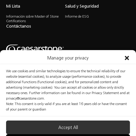
Mi Lista
Salud y Seguridad
Información sobre Master of Stone
Informe de ESG
Certifications
Contáctanos
Manage your privacy
We use cookies and similar technologies to ensure the technical reliability of our
Política de
Política de
Condiciones de
Manage
Privacidad
Cookies
Uso
Consent
website (essential cookies), to analyze usage (performance cookies), to provide
additional functions (functional cookies), and for personalized content and
advertising (marketing cookies). You can accept all cookies or allow only strictly
necessary ones. Further information can be found in our Privacy Statement and at
privacy@caesarstone.com.
Copyright © Caesarstone 2025 Todos los derechos reservados.
Note: This consent is only valid if you are at least 16 years old or have the consent
Los contenidos abordados en este sitio web no implican información concluyente disponible en
of your parent or guardian
relación a los problemas profesionales y de salud y seguridad con los que debe estar
familiarizado e implementar en su organización. Caesarstone no ofrece ninguna garantía con
respecto a la calidad de las medidas de seguridad presentadas en este sitio web ni a su
suficiencia. Los fabricantes son plenamente responsables de la salud y seguridad de sus
Accept All
trabajadores. Nada de lo que se incluye en este sitio web puede interpretarse como
asesoramiento profesional, médico, de salud, seguridad o legal de ningún tipo; ni debe