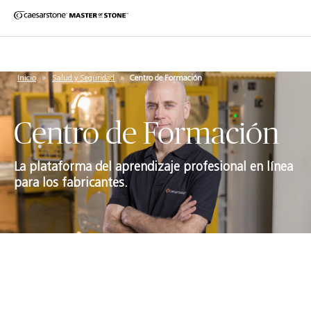
Inicio
»
Salud y Seguridad
»
Centro de Formación
Centro de Formación
La plataforma del aprendizaje profesional en línea
para los fabricantes.